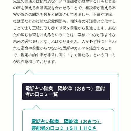
先生の霊能力は伝統的なイタコ霊能者が継承する口寄せと霊
の声を伝える自動書記を合わせることで、相談者が抱える不
安や悩みの問題を数多く解決させてきました。不倫や復縁、
復活愛などの複雑な恋愛問題も、相談者の守護霊と交信する
ことでより正確に取り巻く状況を前世から見通します。あな
たの望む願望を叶えるということは、幸福につながるような
未来の選択を行わなければなりません。人が必ず持つと言わ
れる宿命や前世からつながる因縁やカルマを鑑定すること
で、鑑定の的中率が非常に高く「よく当たる」という口コミ
が現在急増しております。
電話占い陸奥 隠岐津（おきつ）霊能
者の口コミ一覧
電話占い陸奥 隠岐津（おきつ）
霊能者の口コミ（ＳＨＩＨＯさ