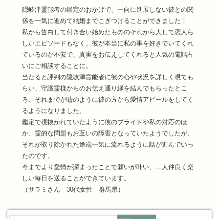
隠岐津霊能者の鑑定のおかげで、一向に進展しない彼との関
係を一気に進めて結婚までこぎつけることができました！
私から告白して付き合い始めたもののそれから大して恋人ら
しいエピソードもなく、彼が本当に私の事を好きでいてくれ
ているのか不安で、真実をお伝えしてくれると人気の電話占
いにご相談することに。
当たると評判の隠岐津霊能者に彼の心や状況を詳しく視ても
らい、守護霊様からのお伝え通り縁を結んでもらったとこ
ろ、それまでが嘘のように彼の方から愛情アピールをしてく
るようになりました。
鑑定で視抜かれていたように彼のプライドや私の対応のほ
か、霊的な問題もお互いの障害となっていたようでしたが、
それが取り除かれた途端一気に流れるように話が進んでいっ
たのです。
今までより愛情が深まったことで願いが叶い、二人仲良く楽
しい毎日を送ることができています。
（サラミさん 30代女性 群馬県）