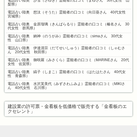
電話占い陸奥 沙雪（さゆき）霊能者の口コミ（まゆさん 30代女性 山
梨県）
電話占い陸奥 想汰（そうた）霊能者の口コミ（向日葵さん 40代女性
宮城県）
電話占い陸奥 金原瑠璃（きんばらるり）霊能者の口コミ（榛名さん 30
代女性 群馬県）
電話占い陸奥 納神（のうがみ）霊能者の口コミ（simaさん 30代女
性 山口県）
電話占い陸奥 伊達清宗（だてせいしゅう）霊能者の口コミ（しゃむさ
ん 20代女性 秋田県）
電話占い陸奥 御咲羅（みさくら）霊能者の口コミ（MARINEさん 20代
女性 佐賀県）
電話占い陸奥 縞子（しまこ）霊能者の口コミ（はたはたさん 40代女
性 青森県）
電話占い陸奥 水沢芙美代（みずさわふみよ）霊能者の口コミ（MIKIさ
ん 40代女性 石川県）
建設業の許可票・金看板を低価格で販売する「金看板のエ
クセレント」