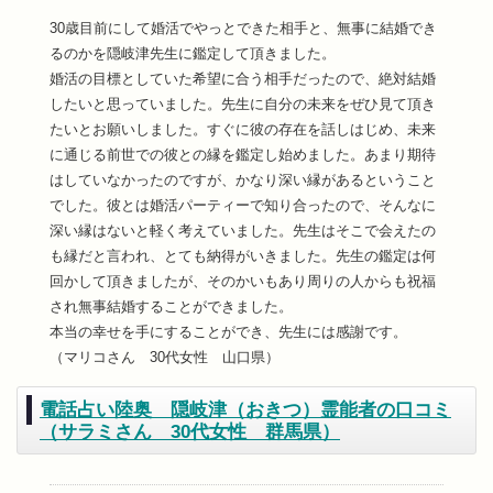
30歳目前にして婚活でやっとできた相手と、無事に結婚でき
るのかを隠岐津先生に鑑定して頂きました。
婚活の目標としていた希望に合う相手だったので、絶対結婚
したいと思っていました。先生に自分の未来をぜひ見て頂き
たいとお願いしました。すぐに彼の存在を話しはじめ、未来
に通じる前世での彼との縁を鑑定し始めました。あまり期待
はしていなかったのですが、かなり深い縁があるということ
でした。彼とは婚活パーティーで知り合ったので、そんなに
深い縁はないと軽く考えていました。先生はそこで会えたの
も縁だと言われ、とても納得がいきました。先生の鑑定は何
回かして頂きましたが、そのかいもあり周りの人からも祝福
され無事結婚することができました。
本当の幸せを手にすることができ、先生には感謝です。
（マリコさん 30代女性 山口県）
電話占い陸奥 隠岐津（おきつ）霊能者の口コミ
（サラミさん 30代女性 群馬県）