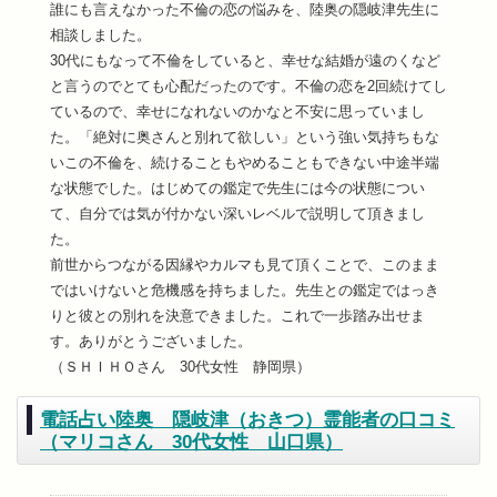
誰にも言えなかった不倫の恋の悩みを、陸奥の隠岐津先生に
相談しました。
30代にもなって不倫をしていると、幸せな結婚が遠のくなど
と言うのでとても心配だったのです。不倫の恋を2回続けてし
ているので、幸せになれないのかなと不安に思っていまし
た。「絶対に奥さんと別れて欲しい」という強い気持ちもな
いこの不倫を、続けることもやめることもできない中途半端
な状態でした。はじめての鑑定で先生には今の状態につい
て、自分では気が付かない深いレベルで説明して頂きまし
た。
前世からつながる因縁やカルマも見て頂くことで、このまま
ではいけないと危機感を持ちました。先生との鑑定ではっき
りと彼との別れを決意できました。これで一歩踏み出せま
す。ありがとうございました。
（ＳＨＩＨＯさん 30代女性 静岡県）
電話占い陸奥 隠岐津（おきつ）霊能者の口コミ
（マリコさん 30代女性 山口県）