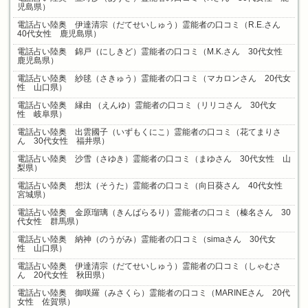
児島県）
電話占い陸奥 伊達清宗（だてせいしゅう）霊能者の口コミ（R.E.さん
40代女性 鹿児島県）
電話占い陸奥 錦戸（にしきど）霊能者の口コミ（M.K.さん 30代女性
鹿児島県）
電話占い陸奥 紗毬（さきゅう）霊能者の口コミ（マカロンさん 20代女
性 山口県）
電話占い陸奥 縁由 （えんゆ）霊能者の口コミ（リリコさん 30代女
性 岐阜県）
電話占い陸奥 出雲國子（いずもくにこ）霊能者の口コミ（花てまりさ
ん 30代女性 福井県）
電話占い陸奥 沙雪（さゆき）霊能者の口コミ（まゆさん 30代女性 山
梨県）
電話占い陸奥 想汰（そうた）霊能者の口コミ（向日葵さん 40代女性
宮城県）
電話占い陸奥 金原瑠璃（きんばらるり）霊能者の口コミ（榛名さん 30
代女性 群馬県）
電話占い陸奥 納神（のうがみ）霊能者の口コミ（simaさん 30代女
性 山口県）
電話占い陸奥 伊達清宗（だてせいしゅう）霊能者の口コミ（しゃむさ
ん 20代女性 秋田県）
電話占い陸奥 御咲羅（みさくら）霊能者の口コミ（MARINEさん 20代
女性 佐賀県）