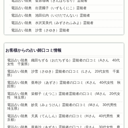
電話占い陸奥 金原瑠璃（きんばらるり） 霊能者
電話占い陸奥 出雲國子（いずもくにこ）霊能者
電話占い陸奥 池田伝内（いけだでんない）霊能者
電話占い陸奥 水沢芙美代（みずさわふみよ）霊能者
電話占い陸奥 沙雪（さゆき）霊能者
お客様からの占い師口コミ情報
電話占い陸奥 織田ちずる（おだちずる）霊能者の口コミ（Aさん 40代
女性 千葉県）
電話占い陸奥 沙雪（さゆき）霊能者の口コミ（Lさん 20代女性 千葉
県）
電話占い陸奥 亜寿沙 （あずさ）霊能者の口コミ（Kさん 40代女性 秋
田県）
電話占い陸奥 栄都子（えつこ）霊能者霊能者の口コミ（Mさん 20代女
性 埼玉県）
電話占い陸奥 妙見（みょうけん）霊能者の口コミ（Mさん 30代男性
埼玉県）
電話占い陸奥 天真（てんしん）霊能者の口コミ（Hさん 40代男性 東
京都）
電話占い陸奥 亜寿沙（あずさ）霊能者の口コミ（Rさん 30代女性 鹿