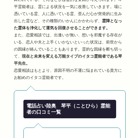
平霊能者は、霊による状況を一気に改善していきます。場に
憑いている霊、人に憑いている霊、歪んだ心が突発的に生み
出した霊など、その種類のいかんにかかわらず、
霊障となっ
た霊体を浄化して運気を回復させることができます。
また、恋愛相談では、出逢いが無い、想いを邪魔する存在が
いる、恋人や夫と上手くいかないといった状況は、前世から
の因縁が絡んでいることもあります。霊的な因縁を断ち切っ
て、
現在と未来を変える万能タイプのイタコ霊能者である琴
平先生。
恋愛相談はもとより、原因不明の不運に悩まれている貴方に
お勧めのイタコ霊能者です。
電話占い陸奥 琴平（ことひら）霊能
者の口コミ一覧