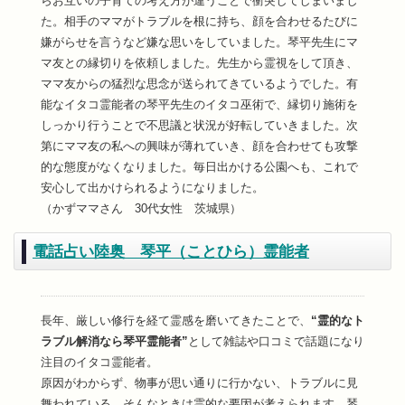
らお互いの子育ての考え方が違うことで衝突してしまいまし
た。相手のママがトラブルを根に持ち、顔を合わせるたびに
嫌がらせを言うなど嫌な思いをしていました。琴平先生にマ
マ友との縁切りを依頼しました。先生から霊視をして頂き、
ママ友からの猛烈な思念が送られてきているようでした。有
能なイタコ霊能者の琴平先生のイタコ巫術で、縁切り施術を
しっかり行うことで不思議と状況が好転していきました。次
第にママ友の私への興味が薄れていき、顔を合わせても攻撃
的な態度がなくなりました。毎日出かける公園へも、これで
安心して出かけられるようになりました。
（かずママさん 30代女性 茨城県）
電話占い陸奥 琴平（ことひら）霊能者
長年、厳しい修行を経て霊感を磨いてきたことで、
“霊的なト
ラブル解消なら琴平霊能者”
として雑誌や口コミで話題になり
注目のイタコ霊能者。
原因がわからず、物事が思い通りに行かない、トラブルに見
舞われている、そんなときは霊的な要因が考えられます。琴